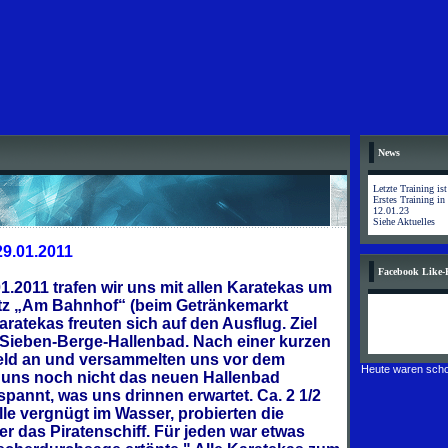
News
Letzte Training is
Erstes Training in
12.01.23
Siehe Aktuelles
9.01.2011
Facebook Like-
.2011 trafen wir uns mit allen Karatekas um
tz „Am Bahnhof“ (beim Getränkemarkt
ratekas freuten sich auf den Ausflug. Ziel
 Sieben-Berge-Hallenbad. Nach einer kurzen
feld an und versammelten uns vor dem
Heute waren scho
 uns noch nicht das neuen Hallenbad
spannt, was uns drinnen erwartet. Ca. 2 1/2
le vergnügt im Wasser, probierten die
r das Piratenschiff. Für jeden war etwas