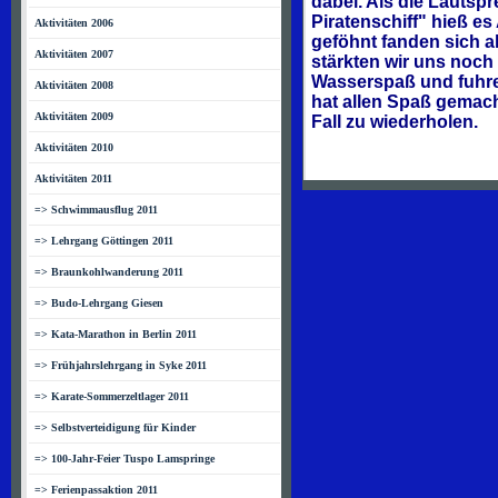
dabei. Als die Lautsp
Piratenschiff" hieß e
Aktivitäten 2006
geföhnt fanden sich a
Aktivitäten 2007
stärkten wir uns noch
Wasserspaß und fuhre
Aktivitäten 2008
hat allen Spaß gemach
Aktivitäten 2009
Fall zu wiederholen.
Aktivitäten 2010
Aktivitäten 2011
=> Schwimmausflug 2011
=> Lehrgang Göttingen 2011
=> Braunkohlwanderung 2011
=> Budo-Lehrgang Giesen
=> Kata-Marathon in Berlin 2011
=> Frühjahrslehrgang in Syke 2011
=> Karate-Sommerzeltlager 2011
=> Selbstverteidigung für Kinder
=> 100-Jahr-Feier Tuspo Lamspringe
=> Ferienpassaktion 2011