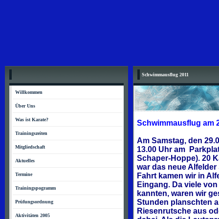
Schwimmausflug 2011
Willkommen
Über Uns
Was ist Karate?
Schwimmausflug am 2
Trainingszeiten
Am Samstag, den 29.01
Mitgliedschaft
13.00 Uhr am Parkpla
Schaper-Hoppe). 20 Ka
Aktuelles
war das neue Alfelder
Termine
Fahrt kamen wir in Al
Eingang. Da viele von
Trainingspogramm
kannten, waren wir ge
Stunden planschten al
Prüfungsordnung
Riesenrutsche aus ode
Aktivitäten 2005