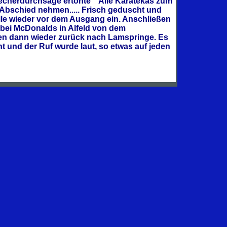
recherdurchsage ertönte " Alle Karatekas zum
s Abschied nehmen..... Frisch geduscht und
lle wieder vor dem Ausgang ein. Anschließen
 bei McDonalds in Alfeld von dem
n dann wieder zurück nach Lamspringe. Es
t und der Ruf wurde laut, so etwas auf jeden