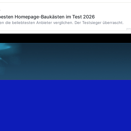
r
 besten Homepage-Baukästen im Test 2026
en die beliebtesten Anbieter verglichen. Der Testsieger überrascht.
pow