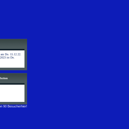
t am Do. 15.12.22.
 2023 ist Do.
Button
n 90 Besucherhier!