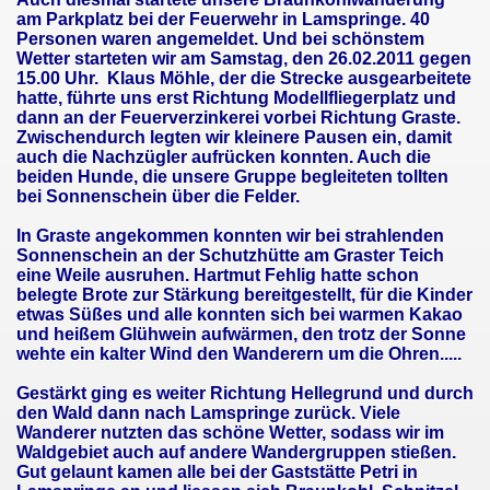
am Parkplatz bei der Feuerwehr in Lamspringe. 40
Personen waren angemeldet. Und bei schönstem
Wetter starteten wir am Samstag, den 26.02.2011 gegen
15.00 Uhr. Klaus Möhle, der die Strecke ausgearbeitete
hatte, führte uns erst Richtung Modellfliegerplatz und
dann an der Feuerverzinkerei vorbei Richtung Graste.
Zwischendurch legten wir kleinere Pausen ein, damit
auch die Nachzügler aufrücken konnten.
Auch die
beiden Hunde, die unsere Gruppe begleiteten tollten
bei Sonnenschein über die Felder.
In Graste angekommen konnten wir bei strahlenden
Sonnenschein an der Schutzhütte am Graster Teich
eine Weile ausruhen. Hartmut Fehlig hatte schon
belegte Brote zur Stärkung bereitgestellt, für die Kinder
etwas Süßes und alle konnten sich bei warmen Kakao
und heißem Glühwein aufwärmen, den trotz der Sonne
wehte ein kalter Wind den Wanderern um die Ohren.....
Gestärkt ging es weiter Richtung Hellegrund und durch
den Wald dann nach Lamspringe zurück. Viele
Wanderer nutzten das schöne Wetter, sodass wir im
Waldgebiet auch auf andere Wandergruppen stießen.
Gut gelaunt kamen alle bei der Gaststätte Petri in