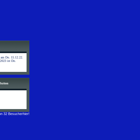
t am Do. 15.12.22.
 2023 ist Do.
Button
n 32 Besucherhier!