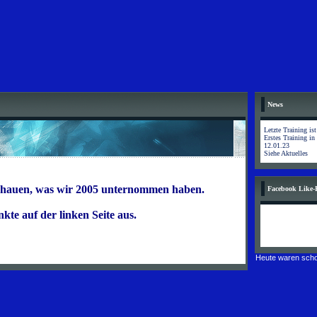
News
Letzte Training is
Erstes Training in
12.01.23
Siehe Aktuelles
schauen, was wir 2005 unternommen haben.
Facebook Like-
te auf der linken Seite aus.
Heute waren scho