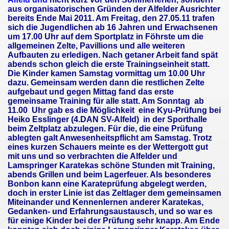
aus organisatorischen Gründen der Alfelder Ausrichter
bereits Ende Mai 2011. Am Freitag, den 27.05.11 trafen
sich die Jugendlichen ab 16 Jahren und Erwachsenen
um 17.00 Uhr auf dem Sportplatz in Föhrste um die
allgemeinen Zelte, Pavillions und alle weiteren
Aufbauten zu erledigen. Nach getaner Arbeit fand spät
abends schon gleich die erste Trainingseinheit statt.
Die Kinder kamen Samstag vormittag um 10.00 Uhr
dazu. Gemeinsam werden dann die restlichen Zelte
aufgebaut und gegen Mittag fand das erste
gemeinsame Training für alle statt. Am Sonntag ab
11.00 Uhr gab es die Möglichkeit eine Kyu-Prüfung bei
Heiko Esslinger (4.DAN SV-Alfeld) in der Sporthalle
beim Zeltplatz abzulegen. Für die, die eine Prüfung
ablegten galt Anwesenheitspflicht am Samstag. Trotz
eines kurzen Schauers meinte es der Wettergott gut
mit uns und so verbrachten die Alfelder und
Lamspringer Karatekas schöne Stunden mit Training,
abends Grillen und beim Lagerfeuer. Als besonderes
Bonbon kann eine Karateprüfung abgelegt werden,
doch in erster Linie ist das
Zeltlager dem gemeinsamen
Miteinander und Kennenlernen anderer Karatekas,
Gedanken- und Erfahrungsaustausch, und so war es
für einige Kinder bei der Prüfung sehr knapp. Am Ende