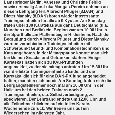
Lamspringer Merlin, Vanessa und Christine Fehlig
sowie erstmalig Jan-Luka Mangas-Pereira nahmen an
diesem Lehrgang teil. Albrecht Pflüger (8.DAN) und
Dieter Mansky (8.DAN) boten wieder interessante
Trainingseinheiten für alle ab 9.Kyu an. Am Samstag
trafen über 130 Karatekas aus ganz Deutschland (u.a.
München und Berlin) ein. Beginn war um 10.00 Uhr in
der Sporthalle am Pfaffenstieg in Hildesheim. Nach der
Begrüßung durch Albrecht Pflüger und Dieter Mansky
wurden verschiedene Trainingseinheiten mit
Schwerpunkt Grund- und Kombinationstechniken und
Kata angeboten. In der Mittagspause konnte man sich
bei kleinen Snacks und Getränken stärken. Einige
Karatekas hatten sich zu Kyu-Prüfungen
angemeldet, zu der sie mittags antraten. Um 15.30 Uhr
war die letzte Trainingseinheit zu Ende, und die
Karetaka, die sich für eine DAN-Prüfung angemeldet
hatten, machten sich bereit. Am Sonntag trafen sich die
Lehrgangsteilnehmer noch mal um 10.00 Uhr in der
Halle um bei den beiden Trainern noch 2
Trainingseinheiten, u.a. Selbstverteidigung, zu
absolvieren. Der Lehrgang endete um 12.00 Uhr, und
alle Teilnehmer blickten auf ein tolles Karate-
Wochenende zurück. Wir freuen uns auf ein
Wiedersehen im nächsten Jahr.