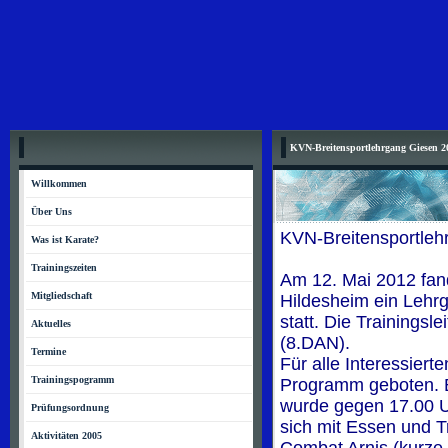
KVN-Breitensportlehrgang Giesen 2
Willkommen
Über Uns
KVN-Breitensportleh
Was ist Karate?
Trainingszeiten
Am 12. Mai 2012 fand
Mitgliedschaft
Hildesheim ein Lehr
statt. Die Trainingsl
Aktuelles
(8.DAN).
Termine
Für alle Interessiert
Trainingspogramm
Programm geboten. B
wurde gegen 17.00 U
Prüfungsordnung
sich mit Essen und T
Aktivitäten 2005