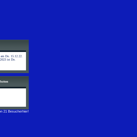
t am Do. 15.12.22.
 2023 ist Do.
Button
n 21 Besucherhier!