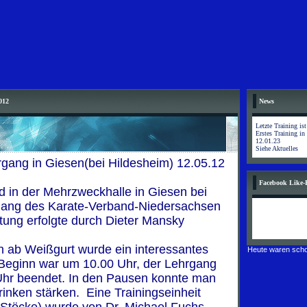
012
News
Letzte Training is
Erstes Training in
12.01.23
Siehe Aktuelles
rgang in Giesen(bei Hildesheim) 12.05.12
Facebook Like-
 in der Mehrzweckhalle in Giesen bei
gang des Karate-Verband-Niedersachsen
eitung erfolgte durch Dieter Mansky
en ab Weißgurt wurde ein interessantes
Heute waren scho
eginn war um 10.00 Uhr, der Lehrgang
hr beendet. In den Pausen konnte man
rinken stärken. Eine Trainingseinheit