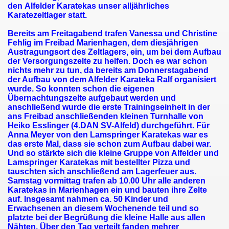
den Alfelder Karatekas unser alljährliches
Karatezeltlager statt.
Bereits am Freitagabend trafen Vanessa und Christine
Fehlig im Freibad Marienhagen, dem diesjährigen
Austragungsort des Zeltlagers, ein, um bei dem Aufbau
der Versorgungszelte zu helfen. Doch es war schon
nichts mehr zu tun, da bereits am Donnerstagabend
der Aufbau von dem Alfelder Karateka Ralf organisiert
wurde. So konnten schon die eigenen
Übernachtungszelte aufgebaut werden und
anschließend wurde die erste Trainingseinheit in der
ans Freibad anschließenden kleinen Turnhalle von
Heiko Esslinger (4.DAN SV-Alfeld) durchgeführt. Für
Anna Meyer von den Lamspringer Karatekas war es
das erste Mal, dass sie schon zum Aufbau dabei war.
Und so stärkte sich die kleine Gruppe von Alfelder und
Lamspringer Karatekas mit bestellter Pizza und
tauschten sich anschließend am Lagerfeuer aus.
Samstag vormittag trafen ab 10.00 Uhr alle anderen
Karatekas in Marienhagen ein und bauten ihre Zelte
auf. Insgesamt nahmen ca. 50 Kinder und
Erwachsenen an diesem Wochenende teil und so
platzte bei der Begrüßung die kleine Halle aus allen
Nähten. Über den Tag verteilt fanden mehrer