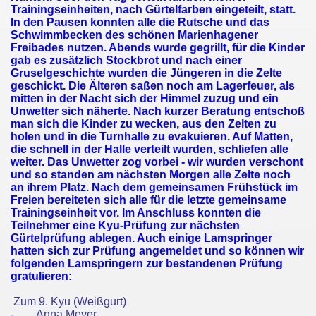
Trainingseinheiten, nach Gürtelfarben eingeteilt, statt.
In den Pausen konnten alle die Rutsche und das
Schwimmbecken des schönen Marienhagener
Freibades nutzen. Abends wurde gegrillt, für die Kinder
gab es zusätzlich Stockbrot und nach einer
Gruselgeschichte wurden die Jüngeren in die Zelte
geschickt. Die Älteren saßen noch am Lagerfeuer, als
2
mitten in der Nacht sich der Himmel zuzug und ein
Unwetter sich näherte. Nach kurzer Beratung entschoß
sen 2012
man sich die Kinder zu wecken, aus den Zelten zu
holen und in die Turnhalle zu evakuieren. Auf Matten,
die schnell in der Halle verteilt wurden, schliefen alle
12
weiter. Das Unwetter zog vorbei - wir wurden verschont
und so standen am nächsten Morgen alle Zelte noch
6.05.12
an ihrem Platz. Nach dem gemeinsamen Frühstück im
Freien bereiteten sich alle für die letzte gemeinsame
Trainingseinheit vor. Im Anschluss konnten die
 2012
Teilnehmer eine Kyu-Prüfung zur nächsten
Gürtelprüfung ablegen. Auch einige Lamspringer
hatten sich zur Prüfung angemeldet und so können wir
folgenden Lamspringern zur bestandenen Prüfung
gratulieren:
Zum 9. Kyu (Weißgurt)
Christine Fehlig
-
Anna Meyer