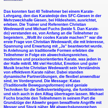
Das konnten fast 40 Teilnehmer bei einem Karate-
Lehrgang, den das Karatedojo des SFC-Giesen in der
Mehrzweckhalle Giesen, bei Hildesheim, ausrichtet,
erleben. Die Trainer und Referenten Christian
Wedewardt und Michael Fuchs (beide 5. Dan Karate-
do) verstanden es, von Anfang an die Teilnehmer zu
begeistern. „Wollt ihr cooles Karate machen?“ war die
erste Frage von Christian Wedewardt, die mit Interesse,
Spannung und Erwartung mit „Ja“ beantwortet wurde.
In Anlehnung an traditionelle Formen erlebten die
Teilnehmer in Folge ein abwechslungsreiches,
modernes und praxisorientiertes Karate, was jeden in
der Halle mitriß. Mit viel Herzblut, Emotion und guter
Musik brachte Christian Wedewardt sein Verständnis
von effektivem Karate näher. Dabei standen
dynamische Partnerübungen, die flexibel anwendbar
sind, im Vordergrund. Die Message: Katas
(Traditionelle Bewegungsformen) sind geniale
Techniken für die Selbstverteidigung, die funktionieren
und sich auch in den Alltag übertragen lassen. Michael
Fuchs brachte den Teilnehmern in seinem Part die
Grundzüge der Abwehr gegen bewaffnete Angriffe mit
Messer und Stock näher. Mit abwechslungsreichen