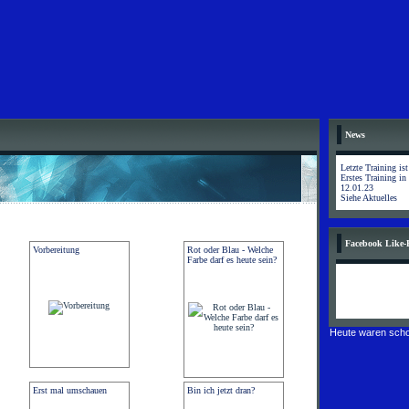
News
Letzte Training is
Erstes Training in
12.01.23
Siehe Aktuelles
Facebook Like-
Vorbereitung
Rot oder Blau - Welche
Farbe darf es heute sein?
Heute waren scho
Erst mal umschauen
Bin ich jetzt dran?