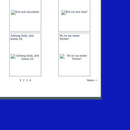
Achtung Andy, jetzt
Wo ist nur meine
komm ich
Tochter?
1
2
3
4
Weiter ->