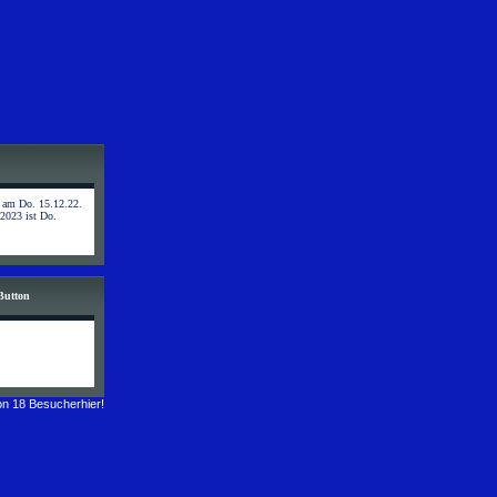
t am Do. 15.12.22.
 2023 ist Do.
Button
n 18 Besucherhier!