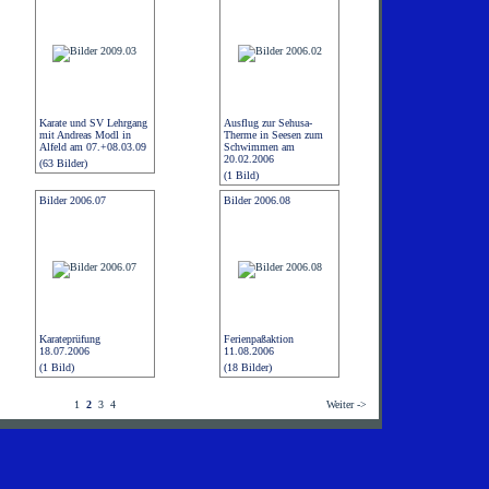
Karate und SV Lehrgang
Ausflug zur Sehusa-
mit Andreas Modl in
Therme in Seesen zum
Alfeld am 07.+08.03.09
Schwimmen am
20.02.2006
(63 Bilder)
(1 Bild)
Bilder 2006.07
Bilder 2006.08
Karateprüfung
Ferienpaßaktion
18.07.2006
11.08.2006
(1 Bild)
(18 Bilder)
1
2
3
4
Weiter ->