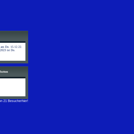
t am Do. 15.12.22.
 2023 ist Do.
Button
n 21 Besucherhier!