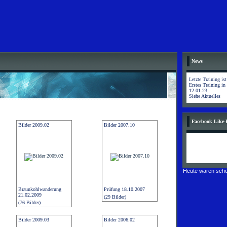
News
Letzte Training is
Erstes Training in
12.01.23
Siehe Aktuelles
Facebook Like-
Bilder 2009.02
Bilder 2007.10
Heute waren scho
Braunkohlwanderung
Prüfung 18.10.2007
21.02.2009
(29 Bilder)
(76 Bilder)
Bilder 2009.03
Bilder 2006.02