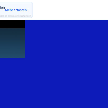
den
Mehr erfahren ›
ered by homepage-baukasten.de